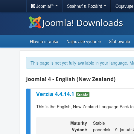
®
Joomla!
Stiahnuť & Rozšíriť
Objavujte
Joomla! Downloads
Hlavná stránka
Najnovšie vydanie
Sťahovanie
This page is not yet fully available in your language. M
Joomla! 4 - English (New Zealand)
Verzia 4.4.14.1
Stable
This is the English, New Zealand Language Pack fo
Maturity
Stable
Vydané
pondelok, 19. január