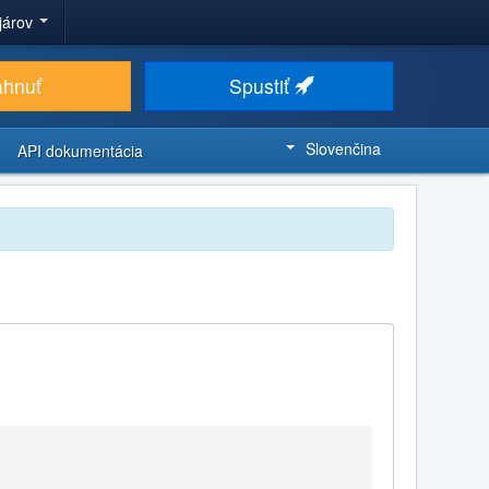
ojárov
ahnuť
Spustiť
Slovenčina
API dokumentácia