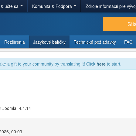
 & učte sa
Komunita & Podpora
Zdroje informácií pre výv
Sti
Rozšírenia
Jazykové balíčky
Technické požiadavky
FAQ
ake a gift to your community by translating it! Click
here
to start.
r Joomla! 4.4.14
 2026, 00:03