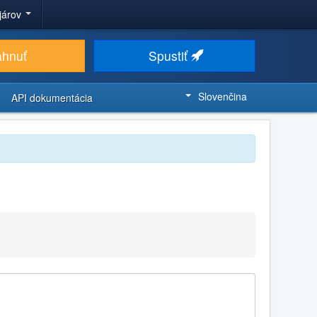
ojárov
ahnuť
Spustiť
Slovenčina
API dokumentácia