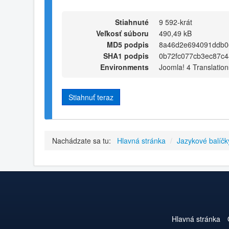
Stiahnuté
9 592-krát
Veľkosť súboru
490,49 kB
MD5 podpis
8a46d2e694091ddb0
SHA1 podpis
0b72fc077cb3ec87c
Environments
Joomla! 4 Translation
Stiahnuť teraz
Nachádzate sa tu:
Hlavná stránka
/
Jazykové balíčk
Hlavná stránka