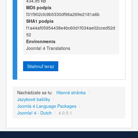
434,95 kB
MD5 podpis
f31f902cfc9b5330df96a269e2181a6b
SHA1 podpis
f1a44af05954438e4bc60d1f034ae02cced52d
52
Environments
Joomla! 4 Translations
Stiahnuť teraz
Nachádzate sa tu:
Hlavná stránka
/
Jazykové balíčky
/
Joomla 4 Language Packages
/
Joomla! 4 - Dutch
/
4.0.5.1