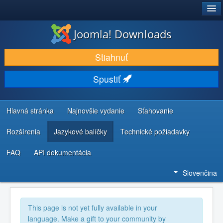
®
JOOMLA!
Joomla! Downloads
STIAHNUŤ & ROZŠÍRIŤ
Stiahnuť
OBJAVUJTE & UČTE SA
Spustiť
KOMUNITA & PODPORA
ZDROJE INFORMÁCIÍ PRE VÝVOJÁROV
Hlavná stránka
Najnovšie vydanie
Sťahovanie
Rozšírenia
Jazykové balíčky
Technické požiadavky
FAQ
API dokumentácia
Slovenčina
This page is not yet fully available in your
language. Make a gift to your community by