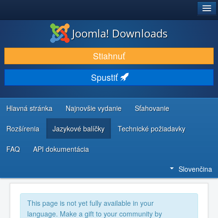
®
JOOMLA!
Joomla! Downloads
STIAHNUŤ & ROZŠÍRIŤ
Stiahnuť
OBJAVUJTE & UČTE SA
Spustiť
KOMUNITA & PODPORA
ZDROJE INFORMÁCIÍ PRE VÝVOJÁROV
Hlavná stránka
Najnovšie vydanie
Sťahovanie
Rozšírenia
Jazykové balíčky
Technické požiadavky
FAQ
API dokumentácia
Slovenčina
This page is not yet fully available in your
language. Make a gift to your community by