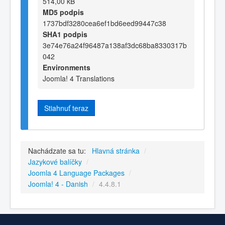
514,00 kB
MD5 podpis
1737bdf3280cea6ef1bd6eed99447c38
SHA1 podpis
3e74e76a24f96487a138af3dc68ba8330317b
042
Environments
Joomla! 4 Translations
Stiahnuť teraz
Nachádzate sa tu:
Hlavná stránka
/
Jazykové balíčky
/
Joomla 4 Language Packages
/
Joomla! 4 - Danish
/
4.4.8.1