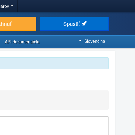
ojárov
ahnuť
Spustiť
Slovenčina
API dokumentácia