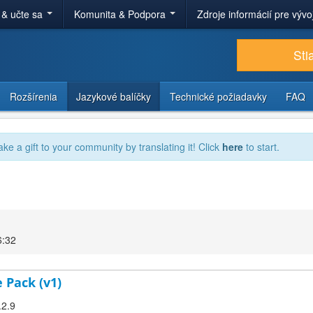
 & učte sa
Komunita & Podpora
Zdroje informácií pre výv
Sti
Rozšírenia
Jazykové balíčky
Technické požiadavky
FAQ
ake a gift to your community by translating it! Click
here
to start.
6:32
 Pack (v1)
.2.9