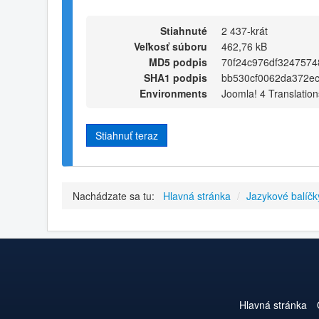
Stiahnuté
2 437-krát
Veľkosť súboru
462,76 kB
MD5 podpis
70f24c976df3247574
SHA1 podpis
bb530cf0062da372e
Environments
Joomla! 4 Translation
Stiahnuť teraz
Nachádzate sa tu:
Hlavná stránka
/
Jazykové balíčk
Hlavná stránka