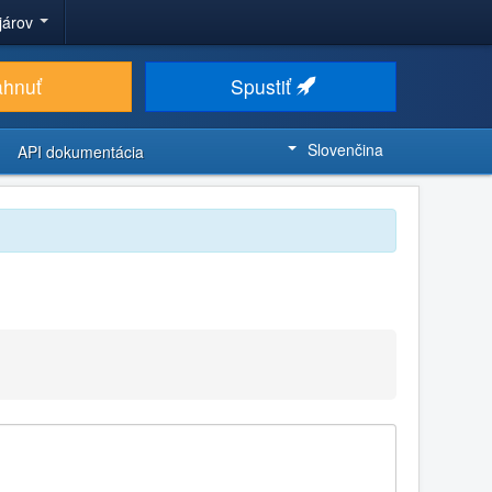
ojárov
ahnuť
Spustiť
Slovenčina
API dokumentácia