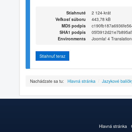
Stiahnuté
2 124-krát
Veľkosť súboru
443,78 kB
MD5 podpis
c190fb187a6936fe5
SHA1 podpis
05f3912d21e7b895a
Environments
Joomla! 4 Translation
Stiahnuť teraz
Nachádzate sa tu:
Hlavná stránka
/
Jazykové balíčk
Hlavná stránka