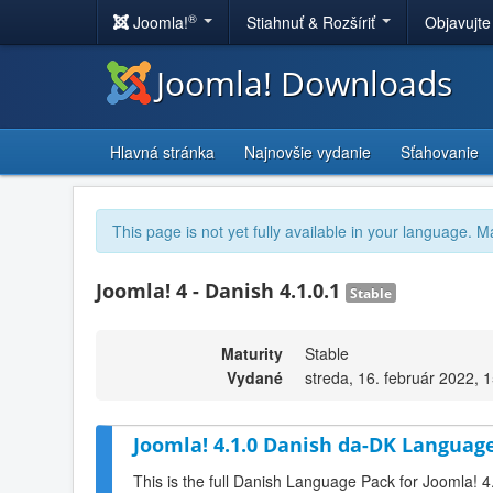
®
Joomla!
Stiahnuť & Rozšíriť
Objavujte
Joomla! Downloads
Hlavná stránka
Najnovšie vydanie
Sťahovanie
This page is not yet fully available in your language. M
Joomla! 4 - Danish 4.1.0.1
Stable
Maturity
Stable
Vydané
streda, 16. február 2022, 
Joomla! 4.1.0 Danish da-DK Language
This is the full Danish Language Pack for Joomla! 4