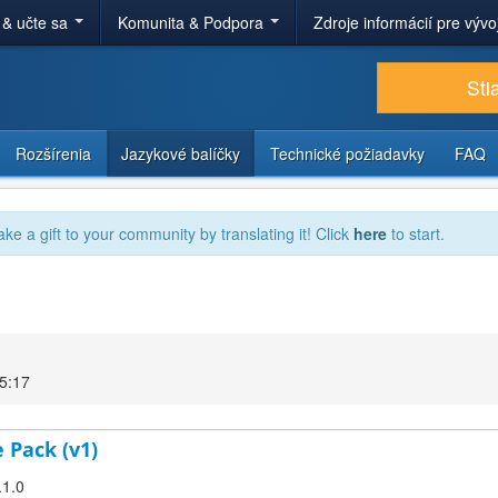
 & učte sa
Komunita & Podpora
Zdroje informácií pre výv
Sti
Rozšírenia
Jazykové balíčky
Technické požiadavky
FAQ
ake a gift to your community by translating it! Click
here
to start.
15:17
 Pack (v1)
.1.0