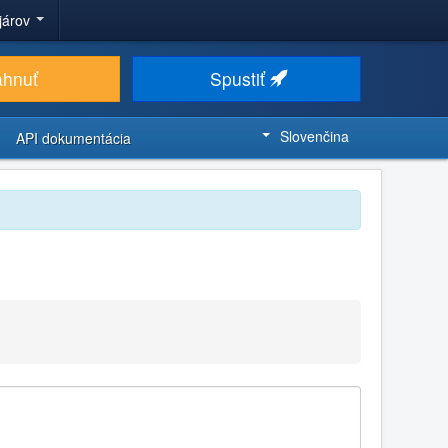
ojárov
ahnuť
Spustiť
Slovenčina
API dokumentácia