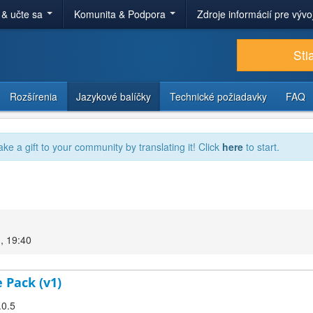
 & učte sa
Komunita & Podpora
Zdroje informácií pre výv
Sti
Rozšírenia
Jazykové balíčky
Technické požiadavky
FAQ
ake a gift to your community by translating it! Click
here
to start.
, 19:40
 Pack (v1)
.0.5