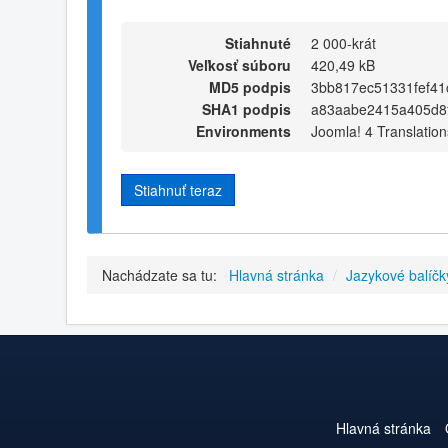
Stiahnuté
2 000-krát
Veľkosť súboru
420,49 kB
MD5 podpis
3bb817ec51331fef41
SHA1 podpis
a83aabe2415a405d8
Environments
Joomla! 4 Translation
Stiahnuť teraz
Nachádzate sa tu:
Hlavná stránka
/
Jazykové balíčk
Hlavná stránka