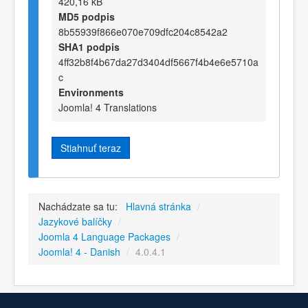
420,16 kB
MD5 podpis
8b55939f866e070e709dfc204c8542a2
SHA1 podpis
4ff32b8f4b67da27d3404df5667f4b4e6e5710a
c
Environments
Joomla! 4 Translations
Stiahnuť teraz
Nachádzate sa tu:
Hlavná stránka
/
Jazykové balíčky
/
Joomla 4 Language Packages
/
Joomla! 4 - Danish
/
4.0.4.1