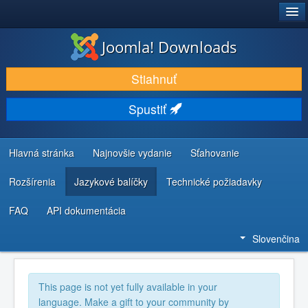
®
JOOMLA!
Joomla! Downloads
STIAHNUŤ & ROZŠÍRIŤ
Stiahnuť
OBJAVUJTE & UČTE SA
Spustiť
KOMUNITA & PODPORA
ZDROJE INFORMÁCIÍ PRE VÝVOJÁROV
Hlavná stránka
Najnovšie vydanie
Sťahovanie
Rozšírenia
Jazykové balíčky
Technické požiadavky
FAQ
API dokumentácia
Slovenčina
This page is not yet fully available in your
language. Make a gift to your community by