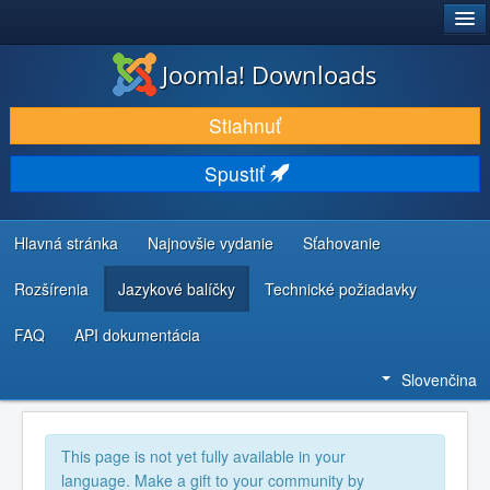
®
JOOMLA!
Joomla! Downloads
STIAHNUŤ & ROZŠÍRIŤ
Stiahnuť
OBJAVUJTE & UČTE SA
Spustiť
KOMUNITA & PODPORA
ZDROJE INFORMÁCIÍ PRE VÝVOJÁROV
Hlavná stránka
Najnovšie vydanie
Sťahovanie
Rozšírenia
Jazykové balíčky
Technické požiadavky
FAQ
API dokumentácia
Slovenčina
This page is not yet fully available in your
language. Make a gift to your community by