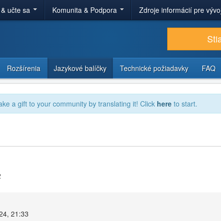
 & učte sa
Komunita & Podpora
Zdroje informácií pre výv
Sti
Rozšírenia
Jazykové balíčky
Technické požiadavky
FAQ
ake a gift to your community by translating it! Click
here
to start.
2
24, 21:33