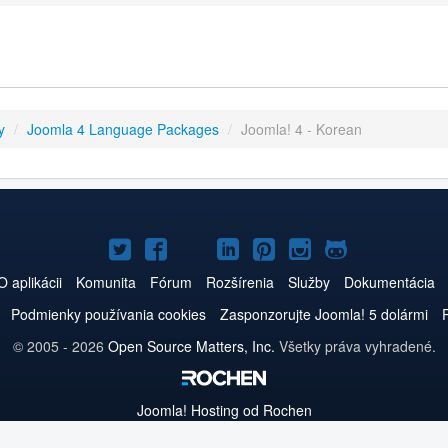
y
/
Joomla 4 Language Packages
/
Joomla! 4 - Korean
Joomla!
Joomla!
Joomla!
Joomla!
Joomla!
Joomla!
Joomla!
na
na
na
na
na
na
na
O aplikácii
Komunita
Fórum
Rozšírenia
Služby
Dokumentácia
Twitteri
Facebooku
YouTube
LinkedIn
Pinterest
Instagrame
GitHub
Podmienky používania cookies
Zasponzorujte Joomla! 5 dolármi
© 2005 - 2026
Open Source Matters, Inc.
Všetky práva vyhradené.
Joomla!
Hosting od Rochen