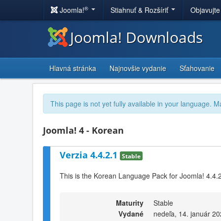
®
Joomla!
Stiahnuť & Rozšíriť
Objavujte
Joomla! Downloads
Hlavná stránka
Najnovšie vydanie
Sťahovanie
This page is not yet fully available in your language. M
Joomla! 4 - Korean
Verzia 4.4.2.1
Stable
This is the Korean Language Pack for Joomla! 4.4.
Maturity
Stable
Vydané
nedeľa, 14. január 20