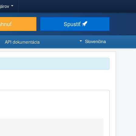
ojárov
ahnuť
Spustiť
Slovenčina
API dokumentácia