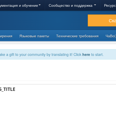
ументация и обучение
Сообщество и поддержка
Ресурс
Ск
ирения
Языковые пакеты
Технические требования
ЧаВо(
ake a gift to your community by translating it! Click
here
to start.
_TITLE