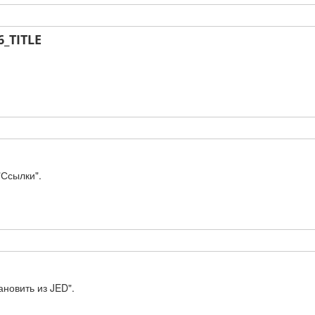
_TITLE
"Ссылки".
новить из JED".