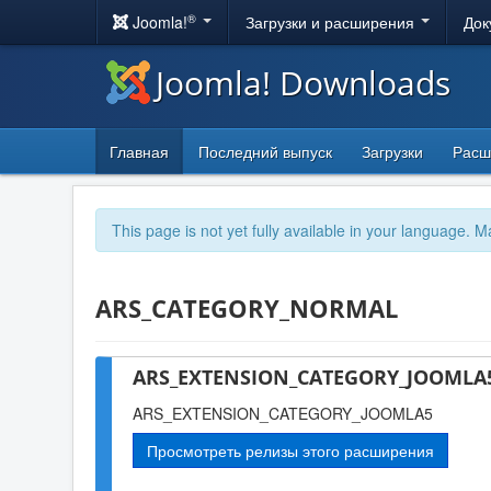
®
Joomla!
Загрузки и расширения
Док
Joomla! Downloads
Главная
Последний выпуск
Загрузки
Расш
This page is not yet fully available in your language. M
ARS_CATEGORY_NORMAL
ARS_EXTENSION_CATEGORY_JOOMLA5
ARS_EXTENSION_CATEGORY_JOOMLA5
Просмотреть релизы этого расширения