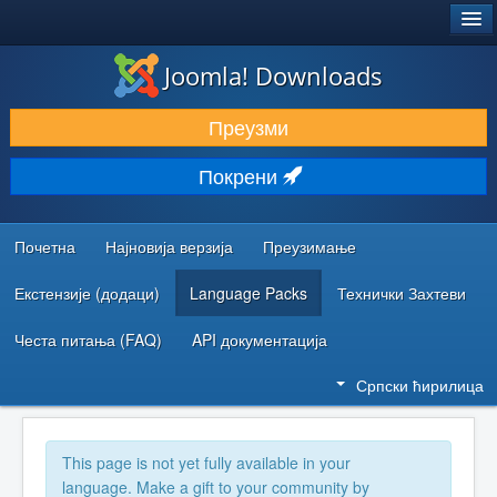
®
JOOMLA!
Joomla! Downloads
ПРЕУЗИМАЊЕ И ПРОШИРЕЊА (ЕКСТЕНЗИЈЕ)
Преузми
ОТКРИЈТЕ И НАУЧИТЕ
Покрени
ЗАЈЕДНИЦА И ПОДРШКА
РЕСУРСИ ЗА РАЗВОЈ
Почетна
Најновија верзија
Преузимање
Екстензије (додаци)
Language Packs
Технички Захтеви
Честа питања (FAQ)
API документација
Српски ћирилица
This page is not yet fully available in your
language. Make a gift to your community by