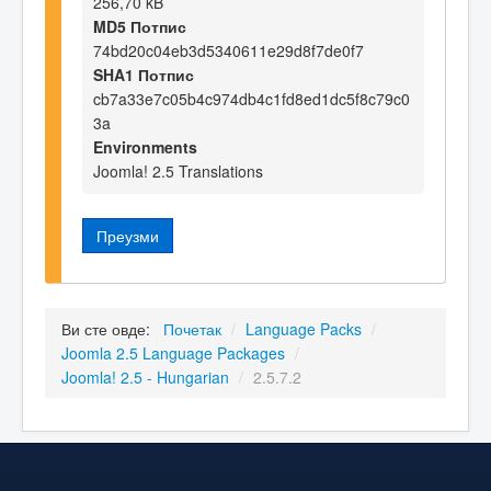
256,70 kB
MD5 Потпис
74bd20c04eb3d5340611e29d8f7de0f7
SHA1 Потпис
cb7a33e7c05b4c974db4c1fd8ed1dc5f8c79c0
3a
Environments
Joomla! 2.5 Translations
Преузми
Ви сте овде:
Почетак
/
Language Packs
/
Joomla 2.5 Language Packages
/
Joomla! 2.5 - Hungarian
/
2.5.7.2