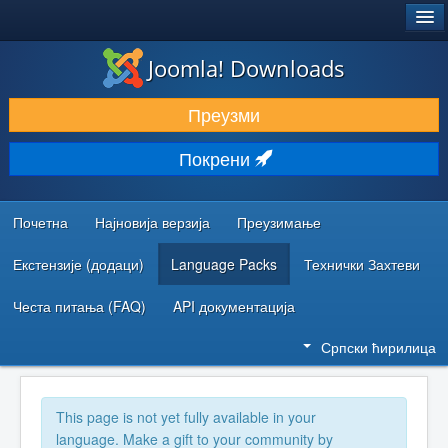
®
JOOMLA!
Joomla! Downloads
ПРЕУЗИМАЊЕ И ПРОШИРЕЊА (ЕКСТЕНЗИЈЕ)
Преузми
ОТКРИЈТЕ И НАУЧИТЕ
Покрени
ЗАЈЕДНИЦА И ПОДРШКА
РЕСУРСИ ЗА РАЗВОЈ
Почетна
Најновија верзија
Преузимање
Екстензије (додаци)
Language Packs
Технички Захтеви
Честа питања (FAQ)
API документација
Српски ћирилица
This page is not yet fully available in your
language. Make a gift to your community by