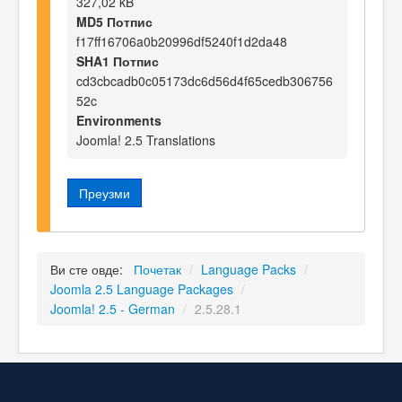
327,02 kB
MD5 Потпис
f17ff16706a0b20996df5240f1d2da48
SHA1 Потпис
cd3cbcadb0c05173dc6d56d4f65cedb306756
52c
Environments
Joomla! 2.5 Translations
Преузми
Ви сте овде:
Почетак
/
Language Packs
/
Joomla 2.5 Language Packages
/
Joomla! 2.5 - German
/
2.5.28.1