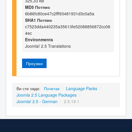
325,33 kB
MD5 Потпис
6b86fc80ce47c2fff93481931d3c0a5a
SHA1 Потпис
c7523dda440235a35613fe52088856872cc08
4ec
Environments
Joomla! 2.5 Translations
Преузми
Ви сте овде:
Почетак
/
Language Packs
/
Joomla 2.5 Language Packages
/
Joomla! 2.5 - German
/
2.5.19.1