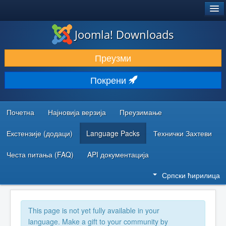
®
JOOMLA!
Joomla! Downloads
ПРЕУЗИМАЊЕ И ПРОШИРЕЊА (ЕКСТЕНЗИЈЕ)
Преузми
ОТКРИЈТЕ И НАУЧИТЕ
Покрени
ЗАЈЕДНИЦА И ПОДРШКА
РЕСУРСИ ЗА РАЗВОЈ
Почетна
Најновија верзија
Преузимање
Екстензије (додаци)
Language Packs
Технички Захтеви
Честа питања (FAQ)
API документација
Српски ћирилица
This page is not yet fully available in your
language. Make a gift to your community by