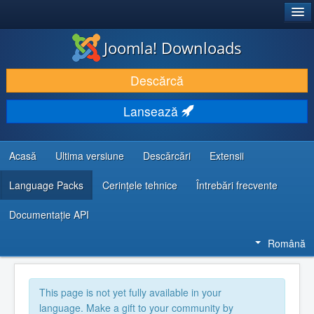
®
JOOMLA!
Joomla! Downloads
DESCARCĂ & ȘI EXTINDE
Descărcă
DESCOPERĂ & ÎNVAȚĂ
Lansează
COMUNITATE & SUPORT
RESURSE DEZVOLTATORI
Acasă
Ultima versiune
Descărcări
Extensii
Language Packs
Cerințele tehnice
Întrebări frecvente
Documentaţie API
Română
This page is not yet fully available in your
language. Make a gift to your community by