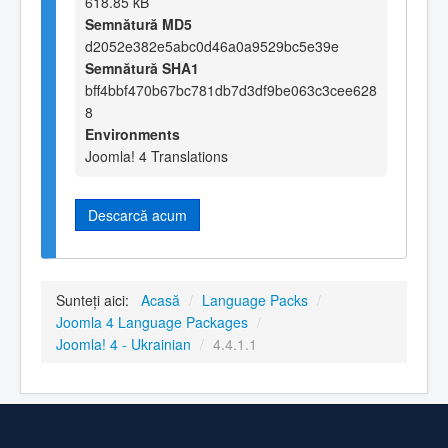
618.85 kB
Semnătură MD5
d2052e382e5abc0d46a0a9529bc5e39e
Semnătură SHA1
bff4bbf470b67bc781db7d3df9be063c3cee628
8
Environments
Joomla! 4 Translations
Descarcă acum
Sunteți aici:
Acasă
/
Language Packs
/
Joomla 4 Language Packages
/
Joomla! 4 - Ukrainian
/
4.4.1.1