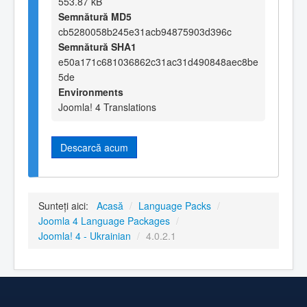
553.87 kB
Semnătură MD5
cb5280058b245e31acb94875903d396c
Semnătură SHA1
e50a171c681036862c31ac31d490848aec8be
5de
Environments
Joomla! 4 Translations
Descarcă acum
Sunteți aici:
Acasă
/
Language Packs
/
Joomla 4 Language Packages
/
Joomla! 4 - Ukrainian
/
4.0.2.1