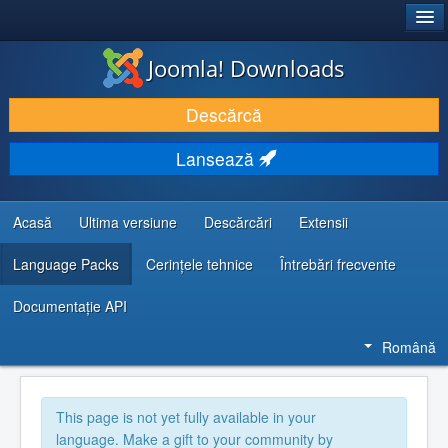
®
JOOMLA!
Joomla! Downloads
DESCARCĂ & ȘI EXTINDE
Descărcă
DESCOPERĂ & ÎNVAȚĂ
Lansează
COMUNITATE & SUPORT
RESURSE DEZVOLTATORI
Acasă
Ultima versiune
Descărcări
Extensii
Language Packs
Cerințele tehnice
Întrebări frecvente
Documentaţie API
Română
This page is not yet fully available in your
language. Make a gift to your community by