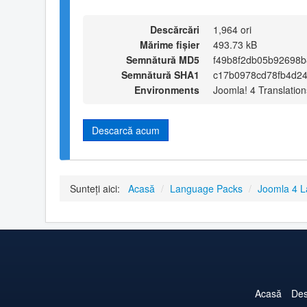
Descărcări
1,964 ori
Mărime fișier
493.73 kB
Semnătură MD5
f49b8f2db05b92698b
Semnătură SHA1
c17b0978cd78fb4d2
Environments
Joomla! 4 Translation
Descarcă acum
Sunteți aici:
Acasă
/
Language Packs
/
Joomla 4 
Acasă
Des