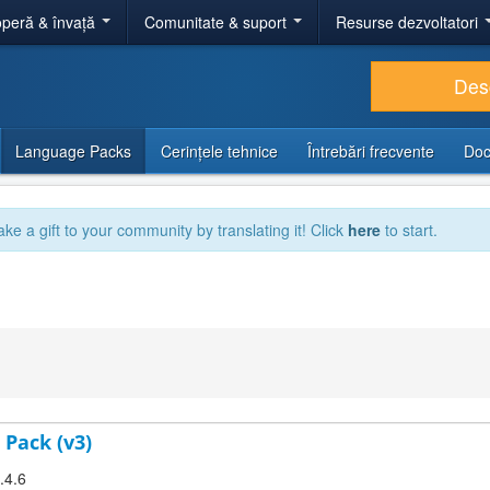
peră & învață
Comunitate & suport
Resurse dezvoltatori
Des
Language Packs
Cerințele tehnice
Întrebări frecvente
Doc
ake a gift to your community by translating it! Click
here
to start.
 Pack (v3)
.4.6