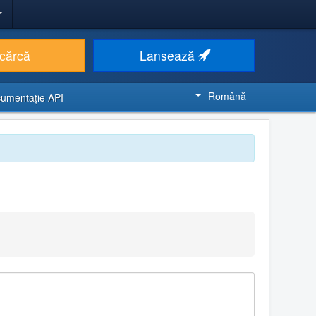
cărcă
Lansează
Română
umentaţie API