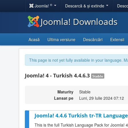
®
Joomla!
Descarcă & și extinde
Desco
Joomla! Downloads
Acasă
Ultima versiune
Descărcări
Extensii
This page is not yet fully available in your language. M
Joomla! 4 - Turkish 4.4.6.3
Stable
Maturity
Stable
Lansat pe
Luni, 29 Iulie 2024 07:12
Joomla! 4.4.6 Turkish tr-TR Language
This is the full Turkish Language Pack for Joomla! 4