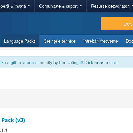
peră & învață
Comunitate & suport
Resurse dezvoltatori
Des
Language Packs
Cerințele tehnice
Întrebări frecvente
Doc
ake a gift to your community by translating it! Click
here
to start.
 Pack (v3)
.1.4