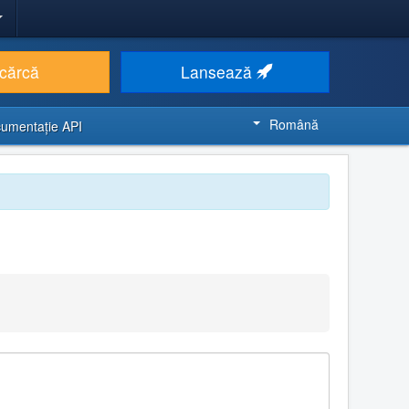
cărcă
Lansează
Română
umentaţie API