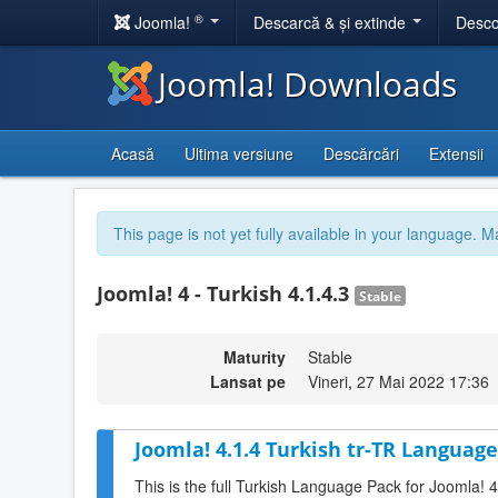
®
Joomla!
Descarcă & și extinde
Desco
Joomla! Downloads
Acasă
Ultima versiune
Descărcări
Extensii
This page is not yet fully available in your language. M
Joomla! 4 - Turkish 4.1.4.3
Stable
Maturity
Stable
Lansat pe
Vineri, 27 Mai 2022 17:36
Joomla! 4.1.4 Turkish tr-TR Language
This is the full Turkish Language Pack for Joomla! 4