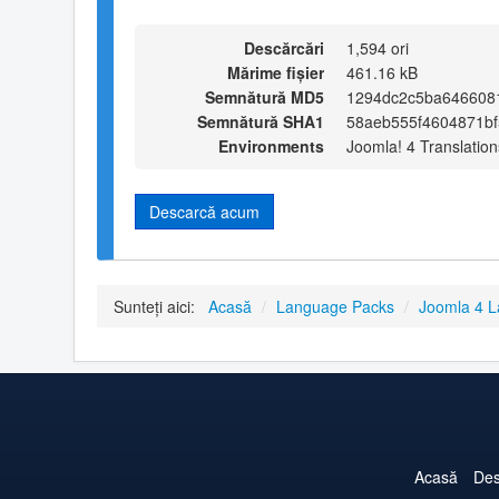
Descărcări
1,594 ori
Mărime fișier
461.16 kB
Semnătură MD5
1294dc2c5ba646608
Semnătură SHA1
58aeb555f4604871b
Environments
Joomla! 4 Translation
Descarcă acum
Sunteți aici:
Acasă
/
Language Packs
/
Joomla 4 
Acasă
Des