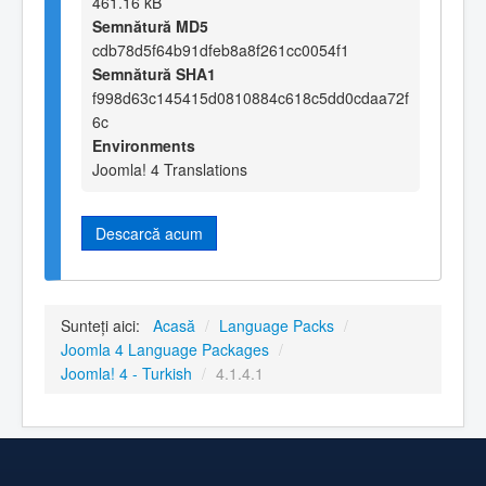
461.16 kB
Semnătură MD5
cdb78d5f64b91dfeb8a8f261cc0054f1
Semnătură SHA1
f998d63c145415d0810884c618c5dd0cdaa72f
6c
Environments
Joomla! 4 Translations
Descarcă acum
Sunteți aici:
Acasă
/
Language Packs
/
Joomla 4 Language Packages
/
Joomla! 4 - Turkish
/
4.1.4.1