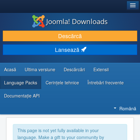
®
JOOMLA!
Joomla! Downloads
DESCARCĂ & ȘI EXTINDE
Descărcă
DESCOPERĂ & ÎNVAȚĂ
Lansează
COMUNITATE & SUPORT
RESURSE DEZVOLTATORI
Acasă
Ultima versiune
Descărcări
Extensii
Language Packs
Cerințele tehnice
Întrebări frecvente
Documentaţie API
Română
This page is not yet fully available in your
language. Make a gift to your community by