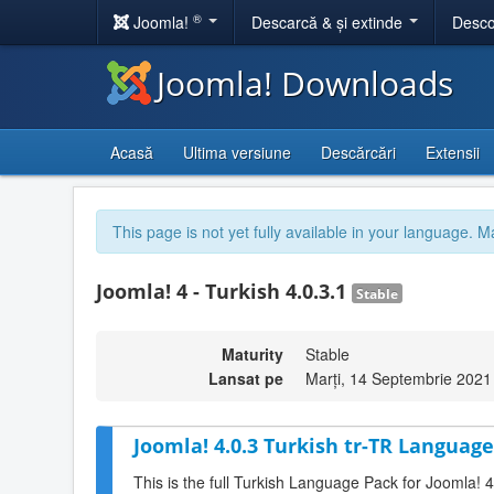
®
Joomla!
Descarcă & și extinde
Desco
Joomla! Downloads
Acasă
Ultima versiune
Descărcări
Extensii
This page is not yet fully available in your language. M
Joomla! 4 - Turkish 4.0.3.1
Stable
Maturity
Stable
Lansat pe
Marți, 14 Septembrie 2021
Joomla! 4.0.3 Turkish tr-TR Language
This is the full Turkish Language Pack for Joomla! 4