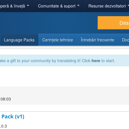
peră & învață
Comunitate & suport
Resurse dezvoltatori
Des
Language Packs
Cerințele tehnice
Întrebări frecvente
Doc
ake a gift to your community by translating it! Click
here
to start.
 08:03
 Pack (v1)
.0.3