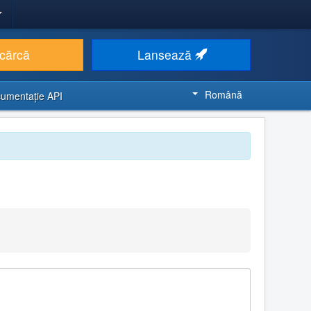
cărcă
Lansează
Română
umentaţie API