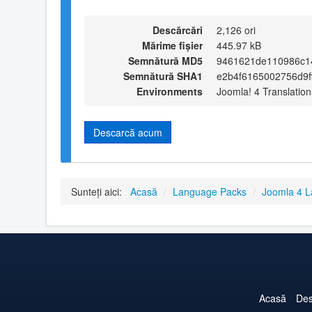
Descărcări
2,126 ori
Mărime fișier
445.97 kB
Semnătură MD5
9461621de110986c1
Semnătură SHA1
e2b4f6165002756d9ff
Environments
Joomla! 4 Translation
Descarcă acum
Sunteți aici:
Acasă
/
Language Packs
/
Joomla 4 
Acasă
Des