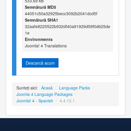
533.69 kB
Semnătură MD5
44051c50a32925becc3092b2041dcd5f
Semnătură SHA1
32aafe8225522b932df40a91929d59f0d625de
1e
Environments
Joomla! 4 Translations
Descarcă acum
Sunteți aici:
Acasă
/
Language Packs
/
Joomla 4 Language Packages
/
Joomla! 4 - Spanish
/
4.4.12.1