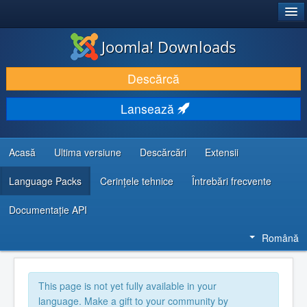
®
JOOMLA!
Joomla! Downloads
DESCARCĂ & ȘI EXTINDE
Descărcă
DESCOPERĂ & ÎNVAȚĂ
Lansează
COMUNITATE & SUPORT
RESURSE DEZVOLTATORI
Acasă
Ultima versiune
Descărcări
Extensii
Language Packs
Cerințele tehnice
Întrebări frecvente
Documentaţie API
Română
This page is not yet fully available in your
language. Make a gift to your community by