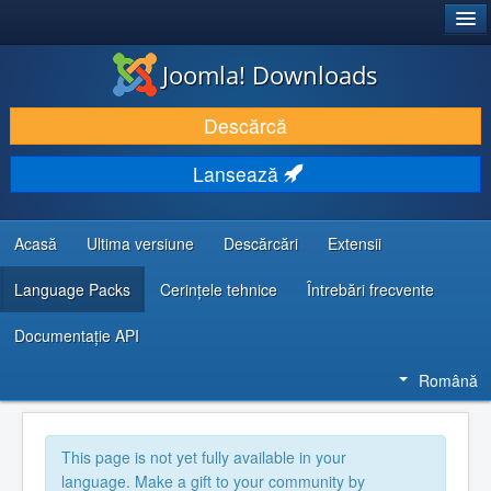
®
JOOMLA!
Joomla! Downloads
DESCARCĂ & ȘI EXTINDE
Descărcă
DESCOPERĂ & ÎNVAȚĂ
Lansează
COMUNITATE & SUPORT
RESURSE DEZVOLTATORI
Acasă
Ultima versiune
Descărcări
Extensii
Language Packs
Cerințele tehnice
Întrebări frecvente
Documentaţie API
Română
This page is not yet fully available in your
language. Make a gift to your community by