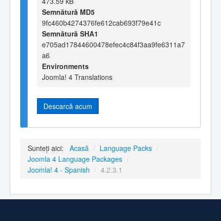
473.59 kB
Semnătură MD5
9fc460b4274376fe612cab693f79e41c
Semnătură SHA1
e705ad17844600478efec4c84f3aa9fe6311a7
a6
Environments
Joomla! 4 Translations
Descarcă acum
Sunteți aici:
Acasă
/
Language Packs
/
Joomla 4 Language Packages
/
Joomla! 4 - Spanish
/
4.2.3.1