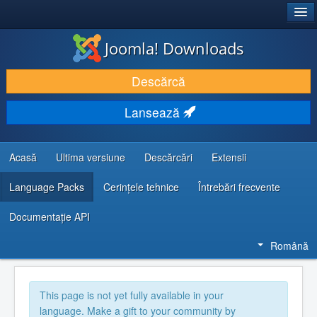
®
JOOMLA!
Joomla! Downloads
DESCARCĂ & ȘI EXTINDE
Descărcă
DESCOPERĂ & ÎNVAȚĂ
Lansează
COMUNITATE & SUPORT
RESURSE DEZVOLTATORI
Acasă
Ultima versiune
Descărcări
Extensii
Language Packs
Cerințele tehnice
Întrebări frecvente
Documentaţie API
Română
This page is not yet fully available in your
language. Make a gift to your community by