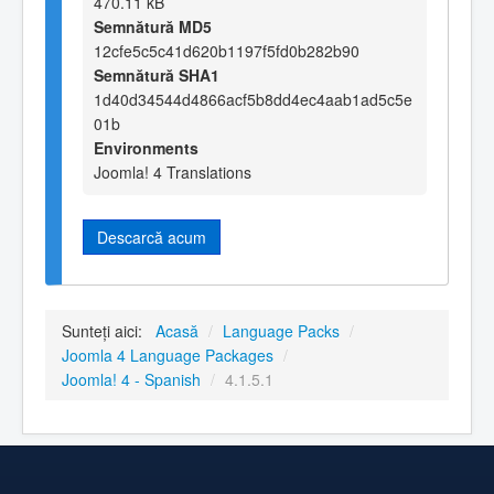
470.11 kB
Semnătură MD5
12cfe5c5c41d620b1197f5fd0b282b90
Semnătură SHA1
1d40d34544d4866acf5b8dd4ec4aab1ad5c5e
01b
Environments
Joomla! 4 Translations
Descarcă acum
Sunteți aici:
Acasă
/
Language Packs
/
Joomla 4 Language Packages
/
Joomla! 4 - Spanish
/
4.1.5.1