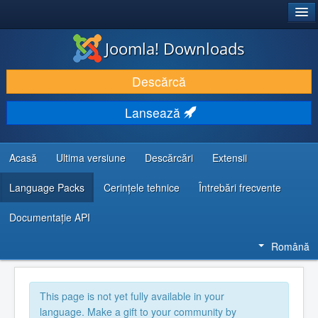
®
JOOMLA!
Joomla! Downloads
DESCARCĂ & ȘI EXTINDE
Descărcă
DESCOPERĂ & ÎNVAȚĂ
Lansează
COMUNITATE & SUPORT
RESURSE DEZVOLTATORI
Acasă
Ultima versiune
Descărcări
Extensii
Language Packs
Cerințele tehnice
Întrebări frecvente
Documentaţie API
Română
This page is not yet fully available in your
language. Make a gift to your community by