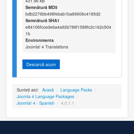
431.96 kB
Semnătură MD5
bdb2276bb498febab1ba89606c4185d2
Semnătură SHA1
e84106fccede6a4a92b788f1588fc2c162c504
1b
Environments
Joomla! 4 Translations
Descarcă acum
Sunteți aici:
Acasă
/
Language Packs
/
Joomla 4 Language Packages
/
Joomla! 4 - Spanish
/
4.0.1.1