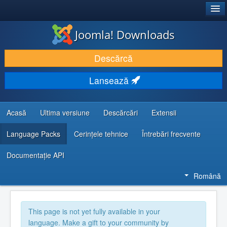
®
JOOMLA!
Joomla! Downloads
DESCARCĂ & ȘI EXTINDE
Descărcă
DESCOPERĂ & ÎNVAȚĂ
Lansează
COMUNITATE & SUPORT
RESURSE DEZVOLTATORI
Acasă
Ultima versiune
Descărcări
Extensii
Language Packs
Cerințele tehnice
Întrebări frecvente
Documentaţie API
Română
This page is not yet fully available in your
language. Make a gift to your community by