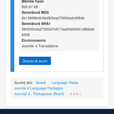
Mărime fișier
505.67 kB
Semnătură MD5
6b15899b4b364fb5ead790b0adc8f8d4
Semnătură SHA1
580500c4a27350d7b517aa00d50901d9bbde
9305
Environments
Joomla! 4 Translations
Descarcă acum
Sunteți aici:
Acasă
/
Language Packs
/
Joomla 4 Language Packages
/
Joomla! 4 - Portuguese (Brazil)
/
4.4.8.1