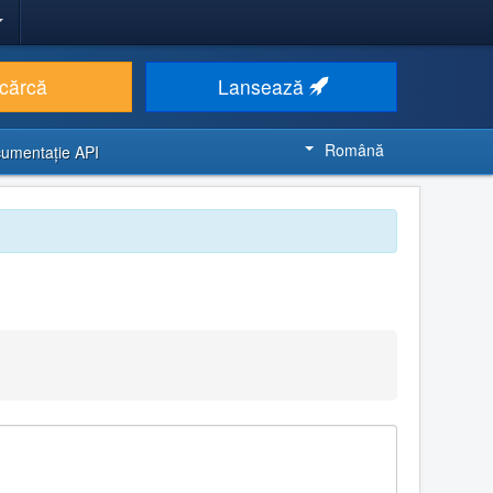
cărcă
Lansează
Română
umentaţie API