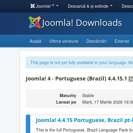
®
Joomla!
Descarcă & și extinde
Desco
Joomla! Downloads
Acasă
Ultima versiune
Descărcări
Extensii
This page is not yet fully available in your language. M
Joomla! 4 - Portuguese (Brazil) 4.4.15.1
S
Maturity
Stable
Lansat pe
Marți, 17 Martie 2026 19:3
Joomla! 4.4.15 Portuguese, Brazil pt
This is the full Portuguese, Brazil Language Pack f