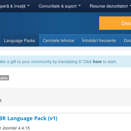
peră & învață
Comunitate & suport
Resurse dezvoltatori
Des
Language Packs
Cerințele tehnice
Întrebări frecvente
Doc
ake a gift to your community by translating it! Click
here
to start.
table
8
-BR Language Pack (v1)
or Joomla! 4.4.15