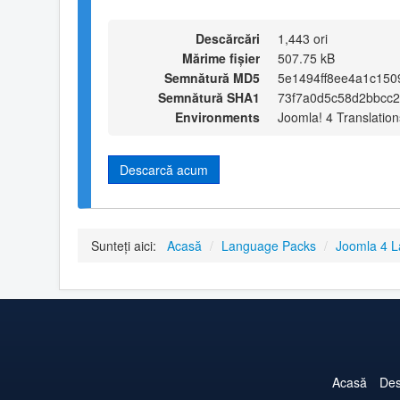
Descărcări
1,443 ori
Mărime fișier
507.75 kB
Semnătură MD5
5e1494ff8ee4a1c15
Semnătură SHA1
73f7a0d5c58d2bbcc
Environments
Joomla! 4 Translation
Descarcă acum
Sunteți aici:
Acasă
/
Language Packs
/
Joomla 4 
Acasă
Des