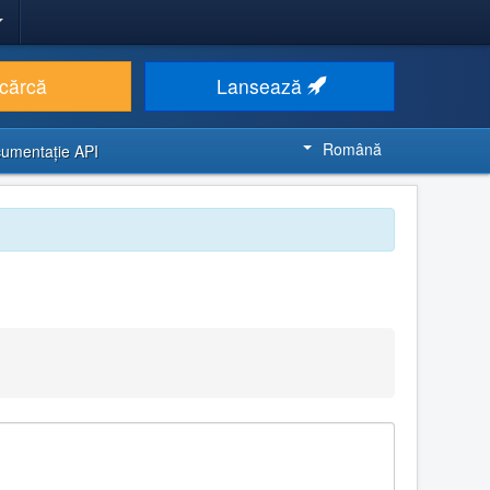
cărcă
Lansează
Română
umentaţie API