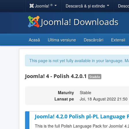
®
Joomla!
Descarcă & și extinde
Desco
Joomla! Downloads
Acasă
Ultima versiune
Descărcări
Extensii
This page is not yet fully available in your language. M
Joomla! 4 - Polish 4.2.0.1
Stable
Maturity
Stable
Lansat pe
Joi, 18 August 2022 21:50
Joomla! 4.2.0 Polish pl-PL Language 
This is the full Polish Language Pack for Joomla! 4.