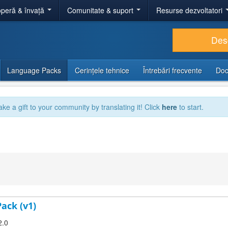
peră & învață
Comunitate & suport
Resurse dezvoltatori
Des
Language Packs
Cerințele tehnice
Întrebări frecvente
Doc
ake a gift to your community by translating it! Click
here
to start.
Pack (v1)
2.0