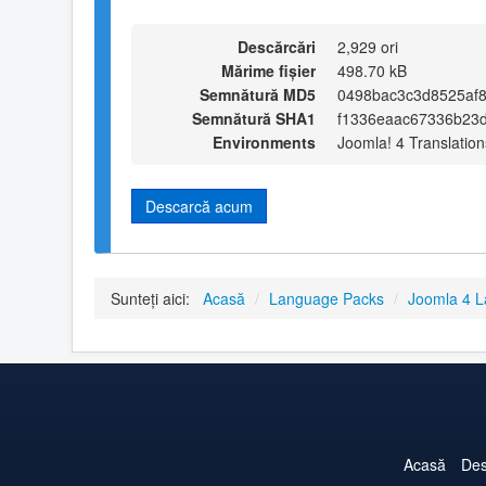
Descărcări
2,929 ori
Mărime fișier
498.70 kB
Semnătură MD5
0498bac3c3d8525af
Semnătură SHA1
f1336eaac67336b23
Environments
Joomla! 4 Translation
Descarcă acum
Sunteți aici:
Acasă
/
Language Packs
/
Joomla 4 
Acasă
Des