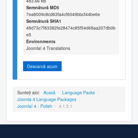
483.66 kB
Semnătură MD5
7ea8009c8cd63fa4cf6049bbcf44be6e
Semnătură SHA1
48d73c7f83382fe28474c85f54d68aa207db0b
e5
Environments
Joomla! 4 Translations
Descarcă acum
Sunteți aici:
Acasă
/
Language Packs
/
Joomla 4 Language Packages
/
Joomla! 4 - Polish
/
4.1.5.1