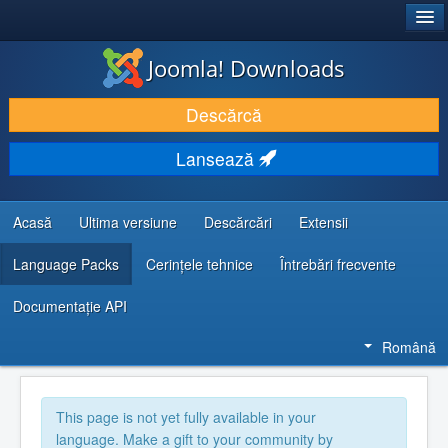
®
JOOMLA!
Joomla! Downloads
DESCARCĂ & ȘI EXTINDE
Descărcă
DESCOPERĂ & ÎNVAȚĂ
Lansează
COMUNITATE & SUPORT
RESURSE DEZVOLTATORI
Acasă
Ultima versiune
Descărcări
Extensii
Language Packs
Cerințele tehnice
Întrebări frecvente
Documentaţie API
Română
This page is not yet fully available in your
language. Make a gift to your community by