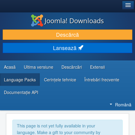
®
JOOMLA!
Joomla! Downloads
DESCARCĂ & ȘI EXTINDE
Descărcă
DESCOPERĂ & ÎNVAȚĂ
Lansează
COMUNITATE & SUPORT
RESURSE DEZVOLTATORI
Acasă
Ultima versiune
Descărcări
Extensii
Language Packs
Cerințele tehnice
Întrebări frecvente
Documentaţie API
Română
This page is not yet fully available in your
language. Make a gift to your community by