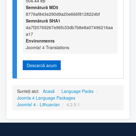
504.44 kB
Semnătură MD5
8776af843e290d9a20e666f8128224bf
Semnătură SHA1
4a7f20769267e96fc33db7b8e8a07496216aa
a17
Environments
Joomla! 4 Translations
Descarcă acum
Sunteți aici:
Acasă
/
Language Packs
/
Joomla 4 Language Packages
/
Joomla! 4 - Lithuanian
/
4.2.5.1