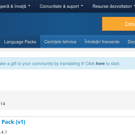
peră & învață
Comunitate & suport
Resurse dezvoltatori
Des
Language Packs
Cerințele tehnice
Întrebări frecvente
Doc
ake a gift to your community by translating it! Click
here
to start.
:14
 Pack (v1)
.4.1