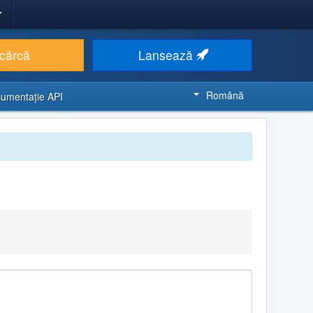
cărcă
Lansează
Română
umentaţie API