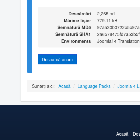
Descărcări
2,265 ori
Mărime fișier
779.11 kB
Semnătură MD5
97aa30b0722b5b97a
Semnătură SHA1
2a6578475fd7a53b5
Environments
Joomla! 4 Translation
Descarcă acum
Sunteți aici:
Acasă
/
Language Packs
/
Joomla 4 
Acasă
Des