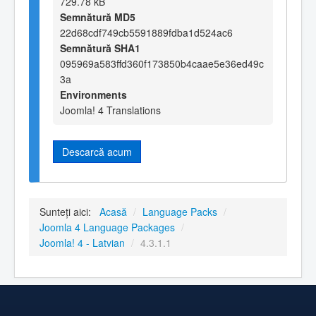
729.78 kB
Semnătură MD5
22d68cdf749cb5591889fdba1d524ac6
Semnătură SHA1
095969a583ffd360f173850b4caae5e36ed49c
3a
Environments
Joomla! 4 Translations
Descarcă acum
Sunteți aici:
Acasă
/
Language Packs
/
Joomla 4 Language Packages
/
Joomla! 4 - Latvian
/
4.3.1.1