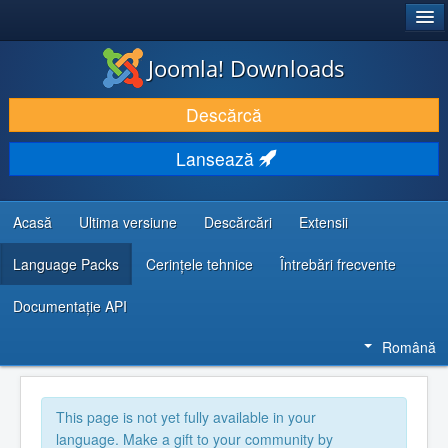
®
JOOMLA!
Joomla! Downloads
DESCARCĂ & ȘI EXTINDE
Descărcă
DESCOPERĂ & ÎNVAȚĂ
Lansează
COMUNITATE & SUPORT
RESURSE DEZVOLTATORI
Acasă
Ultima versiune
Descărcări
Extensii
Language Packs
Cerințele tehnice
Întrebări frecvente
Documentaţie API
Română
This page is not yet fully available in your
language. Make a gift to your community by