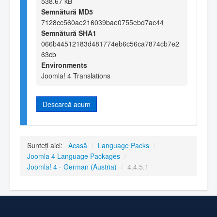
538.67 kB
Semnătură MD5
7128cc560ae216039bae0755ebd7ac44
Semnătură SHA1
066b44512183d481774eb6c56ca7874cb7e2
63cb
Environments
Joomla! 4 Translations
Descarcă acum
Sunteți aici:
Acasă
/
Language Packs
/
Joomla 4 Language Packages
/
Joomla! 4 - German (Austria)
/
4.4.5.1