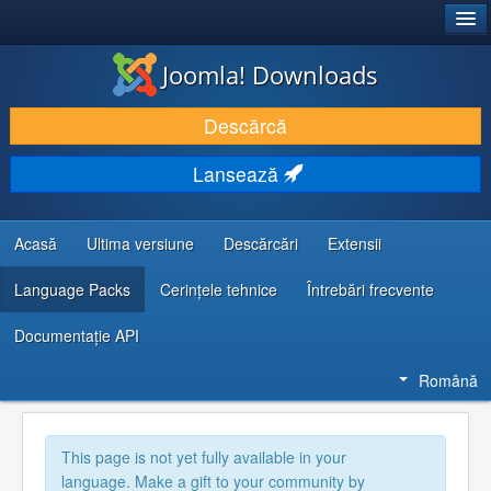
®
JOOMLA!
Joomla! Downloads
DESCARCĂ & ȘI EXTINDE
Descărcă
DESCOPERĂ & ÎNVAȚĂ
Lansează
COMUNITATE & SUPORT
RESURSE DEZVOLTATORI
Acasă
Ultima versiune
Descărcări
Extensii
Language Packs
Cerințele tehnice
Întrebări frecvente
Documentaţie API
Română
This page is not yet fully available in your
language. Make a gift to your community by