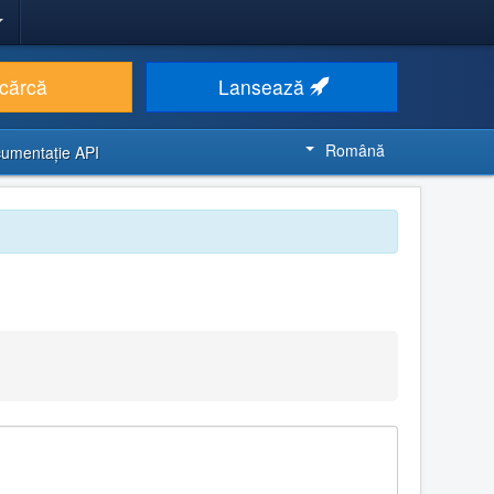
cărcă
Lansează
Română
umentaţie API