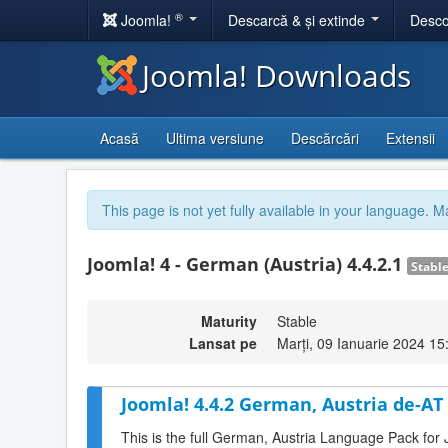
®
Joomla!
Descarcă & și extinde
Desco
Joomla! Downloads
Acasă
Ultima versiune
Descărcări
Extensii
This page is not yet fully available in your language. M
Joomla! 4 - German (Austria) 4.4.2.1
Stabl
Maturity
Stable
Lansat pe
Marți, 09 Ianuarie 2024 15
Joomla! 4.4.2 German, Austria de-AT
This is the full German, Austria Language Pack for 