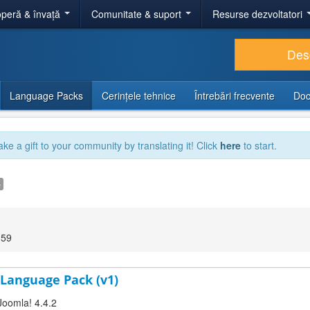
peră & învață
Comunitate & suport
Resurse dezvoltatori
Des
Language Packs
Cerințele tehnice
Întrebări frecvente
Doc
ake a gift to your community by translating it! Click
here
to start.
e
:59
 Language Pack (v1)
Joomla! 4.4.2