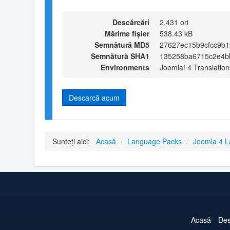
Descărcări
2,431 ori
Mărime fișier
538.43 kB
Semnătură MD5
27627ec15b9cfcc9b
Semnătură SHA1
135258ba6715c2e4b
Environments
Joomla! 4 Translation
Descarcă acum
Sunteți aici:
Acasă
/
Language Packs
/
Joomla 4 
Acasă
Des