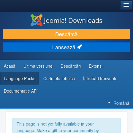
®
JOOMLA!
Joomla! Downloads
DESCARCĂ & ȘI EXTINDE
Descărcă
DESCOPERĂ & ÎNVAȚĂ
Lansează
COMUNITATE & SUPORT
RESURSE DEZVOLTATORI
Acasă
Ultima versiune
Descărcări
Extensii
Language Packs
Cerințele tehnice
Întrebări frecvente
Documentaţie API
Română
This page is not yet fully available in your
language. Make a gift to your community by