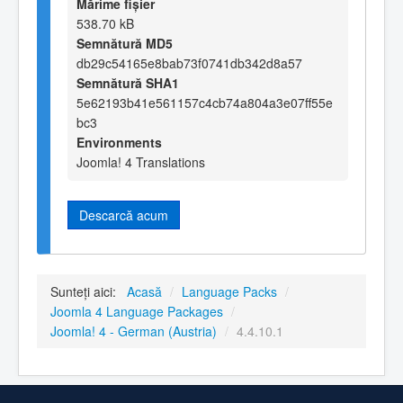
Mărime fișier
538.70 kB
Semnătură MD5
db29c54165e8bab73f0741db342d8a57
Semnătură SHA1
5e62193b41e561157c4cb74a804a3e07ff55e
bc3
Environments
Joomla! 4 Translations
Descarcă acum
Sunteți aici:
Acasă
/
Language Packs
/
Joomla 4 Language Packages
/
Joomla! 4 - German (Austria)
/
4.4.10.1