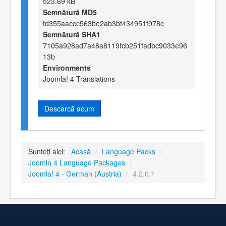
523.69 kB
Semnătură MD5
fd355aaccc563be2ab3bf434951f978c
Semnătură SHA1
7105a928ad7a48a8119fcb251fadbc9033e96
13b
Environments
Joomla! 4 Translations
Descarcă acum
Sunteți aici:
Acasă
/
Language Packs
/
Joomla 4 Language Packages
/
Joomla! 4 - German (Austria)
/
4.2.0.1