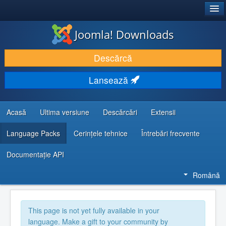
®
JOOMLA!
Joomla! Downloads
DESCARCĂ & ȘI EXTINDE
Descărcă
DESCOPERĂ & ÎNVAȚĂ
Lansează
COMUNITATE & SUPORT
RESURSE DEZVOLTATORI
Acasă
Ultima versiune
Descărcări
Extensii
Language Packs
Cerințele tehnice
Întrebări frecvente
Documentaţie API
Română
This page is not yet fully available in your
language. Make a gift to your community by