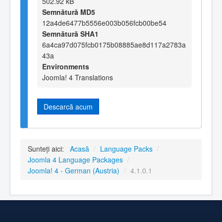
502.92 kB
Semnătură MD5
12a4de6477b5556e003b056fcb00be54
Semnătură SHA1
6a4ca97d075fcb0175b08885ae8d117a2783a
43a
Environments
Joomla! 4 Translations
Descarcă acum
Sunteți aici:
Acasă
/
Language Packs
/
Joomla 4 Language Packages
/
Joomla! 4 - German (Austria)
/
4.1.0.1