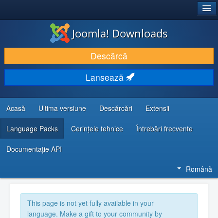
®
JOOMLA!
Joomla! Downloads
DESCARCĂ & ȘI EXTINDE
Descărcă
DESCOPERĂ & ÎNVAȚĂ
Lansează
COMUNITATE & SUPORT
RESURSE DEZVOLTATORI
Acasă
Ultima versiune
Descărcări
Extensii
Language Packs
Cerințele tehnice
Întrebări frecvente
Documentaţie API
Română
This page is not yet fully available in your
language. Make a gift to your community by