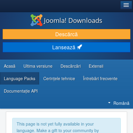
®
JOOMLA!
Joomla! Downloads
DESCARCĂ & ȘI EXTINDE
Descărcă
DESCOPERĂ & ÎNVAȚĂ
Lansează
COMUNITATE & SUPORT
RESURSE DEZVOLTATORI
Acasă
Ultima versiune
Descărcări
Extensii
Language Packs
Cerințele tehnice
Întrebări frecvente
Documentaţie API
Română
This page is not yet fully available in your
language. Make a gift to your community by