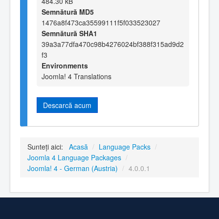
484.30 kB
Semnătură MD5
1476a8f473ca35599111f5f033523027
Semnătură SHA1
39a3a77dfa470c98b4276024bf388f315ad9d2
f3
Environments
Joomla! 4 Translations
Descarcă acum
Sunteți aici:
Acasă
/
Language Packs
/
Joomla 4 Language Packages
/
Joomla! 4 - German (Austria)
/
4.0.0.1