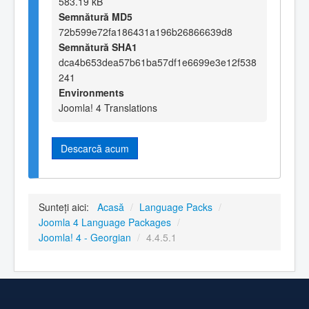
583.19 kB
Semnătură MD5
72b599e72fa186431a196b26866639d8
Semnătură SHA1
dca4b653dea57b61ba57df1e6699e3e12f538
241
Environments
Joomla! 4 Translations
Descarcă acum
Sunteți aici:
Acasă
/
Language Packs
/
Joomla 4 Language Packages
/
Joomla! 4 - Georgian
/
4.4.5.1