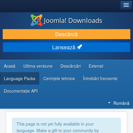
®
JOOMLA!
Joomla! Downloads
DESCARCĂ & ȘI EXTINDE
Descărcă
DESCOPERĂ & ÎNVAȚĂ
Lansează
COMUNITATE & SUPORT
RESURSE DEZVOLTATORI
Acasă
Ultima versiune
Descărcări
Extensii
Language Packs
Cerințele tehnice
Întrebări frecvente
Documentaţie API
Română
This page is not yet fully available in your
language. Make a gift to your community by