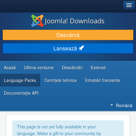
®
JOOMLA!
Joomla! Downloads
DESCARCĂ & ȘI EXTINDE
Descărcă
DESCOPERĂ & ÎNVAȚĂ
Lansează
COMUNITATE & SUPORT
RESURSE DEZVOLTATORI
Acasă
Ultima versiune
Descărcări
Extensii
Language Packs
Cerințele tehnice
Întrebări frecvente
Documentaţie API
Română
This page is not yet fully available in your
language. Make a gift to your community by