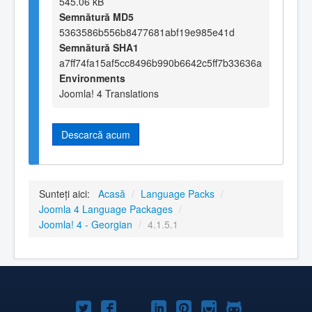
545.06 kB
Semnătură MD5
5363586b556b8477681abf19e985e41d
Semnătură SHA1
a7ff74fa15af5cc8496b990b6642c5ff7b33636a
Environments
Joomla! 4 Translations
Descarcă acum
Sunteți aici:
Acasă
/
Language Packs
/
Joomla 4 Language Packages
/
Joomla! 4 - Georgian
/
4.1.5.1
Joomla!
Joomla!
Joomla!
Joomla!
Joomla!
Joomla!
Joomla!