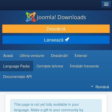
®
JOOMLA!
Joomla! Downloads
DESCARCĂ & ȘI EXTINDE
Descărcă
DESCOPERĂ & ÎNVAȚĂ
Lansează
COMUNITATE & SUPORT
RESURSE DEZVOLTATORI
Acasă
Ultima versiune
Descărcări
Extensii
Language Packs
Cerințele tehnice
Întrebări frecvente
Documentaţie API
Română
This page is not yet fully available in your
language. Make a gift to your community by