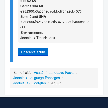
545.02 kB
Semnătură MD5
e982300b3a5349dacddbd734e2cb4075
Semnătură SHA1
f9a62996f82e78b19cd5349762a9b4999ca6b
cbf
Environments
Joomla! 4 Translations
Descarcă acum
Sunteți aici:
Acasă
/
Language Packs
/
Joomla 4 Language Packages
/
Joomla! 4 - Georgian
/
4.1.4.1