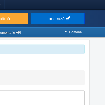
cărcă
Lansează
Română
umentaţie API