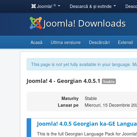
®
Joomla!
Descarcă & și extinde
Desco
Joomla! Downloads
Acasă
Ultima versiune
Descărcări
Extensii
This page is not yet fully available in your language. M
Joomla! 4 - Georgian 4.0.5.1
Stable
Maturity
Stable
Lansat pe
Miercuri, 15 Decembrie 20
Joomla! 4.0.5 Georgian ka-GE Langua
This is the full Georgian Language Pack for Joomla!