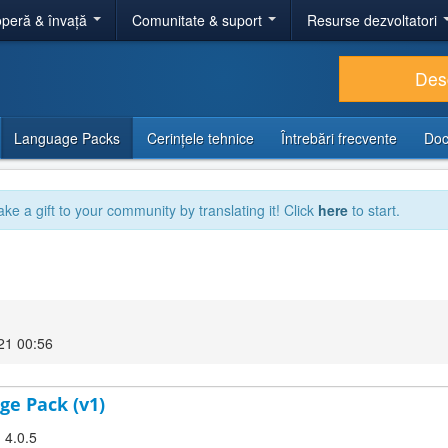
peră & învață
Comunitate & suport
Resurse dezvoltatori
Des
Language Packs
Cerințele tehnice
Întrebări frecvente
Doc
ake a gift to your community by translating it! Click
here
to start.
21 00:56
ge Pack (v1)
 4.0.5