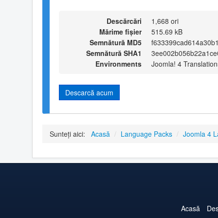
Descărcări
1,668 ori
Mărime fișier
515.69 kB
Semnătură MD5
f633399cad614a30b
Semnătură SHA1
3ee002b056b22a1ce
Environments
Joomla! 4 Translation
Descarcă acum
Sunteți aici:
Acasă
/
Language Packs
/
Joomla 4 
Acasă
Des