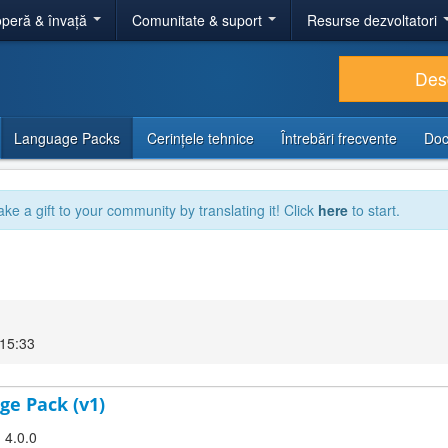
peră & învață
Comunitate & suport
Resurse dezvoltatori
Des
Language Packs
Cerințele tehnice
Întrebări frecvente
Doc
ake a gift to your community by translating it! Click
here
to start.
 15:33
ge Pack (v1)
 4.0.0