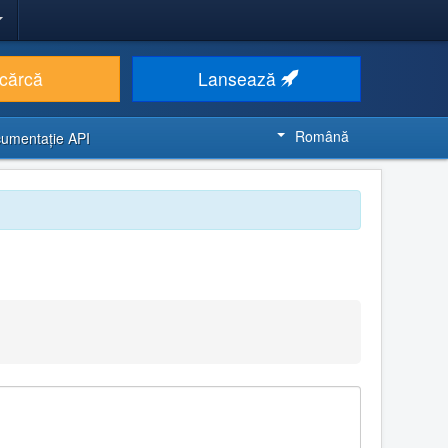
cărcă
Lansează
Română
umentaţie API