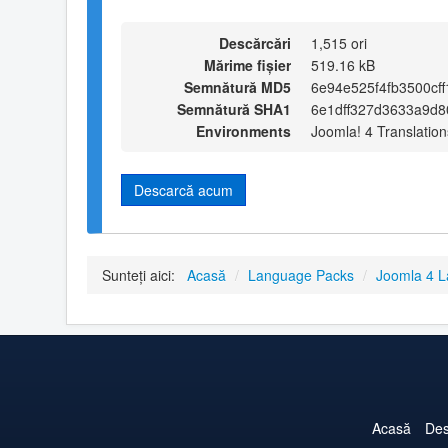
Descărcări
1,515 ori
Mărime fișier
519.16 kB
Semnătură MD5
6e94e525f4fb3500cf
Semnătură SHA1
6e1dff327d3633a9d8
Environments
Joomla! 4 Translation
Descarcă acum
Sunteți aici:
Acasă
/
Language Packs
/
Joomla 4 
Acasă
Des