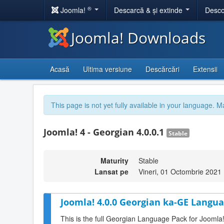
®
Joomla!
Descarcă & și extinde
Desco
Joomla! Downloads
Acasă
Ultima versiune
Descărcări
Extensii
This page is not yet fully available in your language. M
Joomla! 4 - Georgian 4.0.0.1
Stable
Maturity
Stable
Lansat pe
Vineri, 01 Octombrie 2021
Joomla! 4.0.0 Georgian ka-GE Langua
This is the full Georgian Language Pack for Joomla!