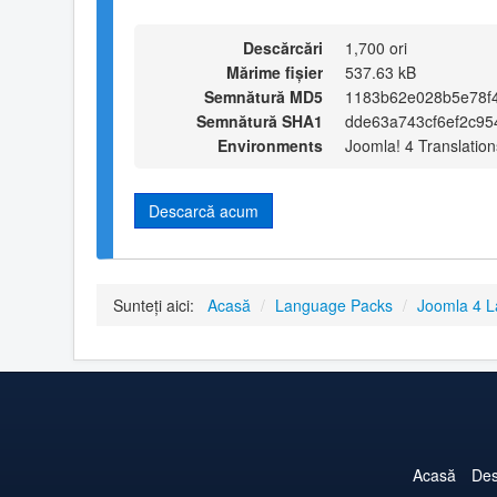
Descărcări
1,700 ori
Mărime fișier
537.63 kB
Semnătură MD5
1183b62e028b5e78f
Semnătură SHA1
dde63a743cf6ef2c95
Environments
Joomla! 4 Translation
Descarcă acum
Sunteți aici:
Acasă
/
Language Packs
/
Joomla 4 
Acasă
Des