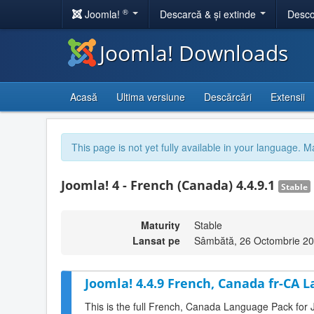
®
Joomla!
Descarcă & și extinde
Desco
Joomla! Downloads
Acasă
Ultima versiune
Descărcări
Extensii
This page is not yet fully available in your language. M
Joomla! 4 - French (Canada) 4.4.9.1
Stable
Maturity
Stable
Lansat pe
Sâmbătă, 26 Octombrie 20
Joomla! 4.4.9 French, Canada fr-CA 
This is the full French, Canada Language Pack for 