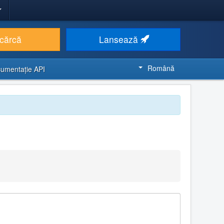
cărcă
Lansează
Română
umentaţie API