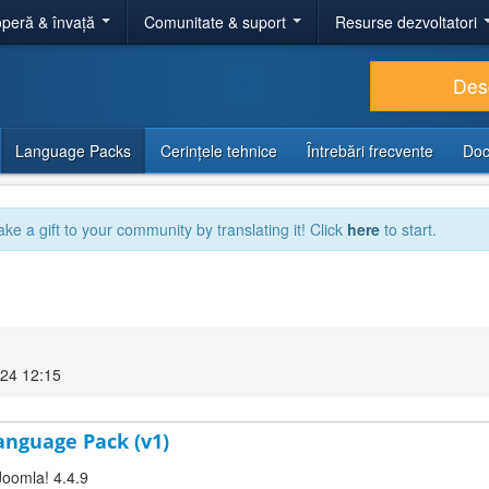
peră & învață
Comunitate & suport
Resurse dezvoltatori
Des
Language Packs
Cerințele tehnice
Întrebări frecvente
Doc
ake a gift to your community by translating it! Click
here
to start.
24 12:15
Language Pack (v1)
Joomla! 4.4.9