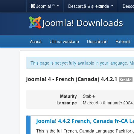
®
Joomla!
Descarcă & și extinde
Desco
Joomla! Downloads
Acasă
Ultima versiune
Descărcări
Extensii
This page is not yet fully available in your language. M
Joomla! 4 - French (Canada) 4.4.2.1
Stable
Maturity
Stable
Lansat pe
Miercuri, 10 Ianuarie 2024
Joomla! 4.4.2 French, Canada fr-CA 
This is the full French, Canada Language Pack for 