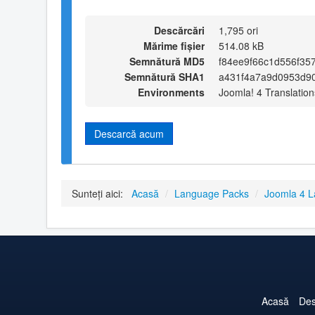
Descărcări
1,795 ori
Mărime fișier
514.08 kB
Semnătură MD5
f84ee9f66c1d556f35
Semnătură SHA1
a431f4a7a9d0953d90
Environments
Joomla! 4 Translation
Descarcă acum
Sunteți aici:
Acasă
/
Language Packs
/
Joomla 4 
Acasă
Des