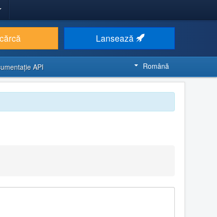
cărcă
Lansează
Română
umentaţie API