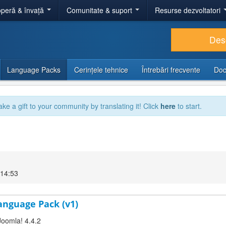
peră & învață
Comunitate & suport
Resurse dezvoltatori
Des
Language Packs
Cerințele tehnice
Întrebări frecvente
Doc
ake a gift to your community by translating it! Click
here
to start.
 14:53
Language Pack (v1)
Joomla! 4.4.2