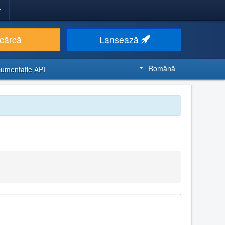
cărcă
Lansează
Română
umentaţie API