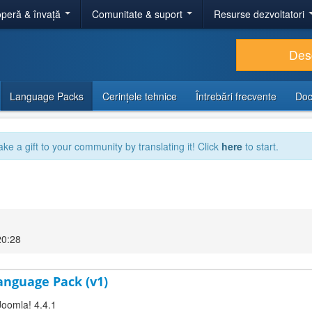
peră & învață
Comunitate & suport
Resurse dezvoltatori
Des
Language Packs
Cerințele tehnice
Întrebări frecvente
Doc
ake a gift to your community by translating it! Click
here
to start.
20:28
Language Pack (v1)
Joomla! 4.4.1