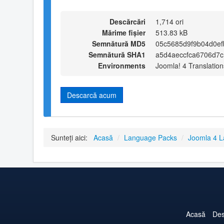
Descărcări
1,714 ori
Mărime fișier
513.83 kB
Semnătură MD5
05c5685d9f9b04d0e
Semnătură SHA1
a5d4aeccfca6706d7c
Environments
Joomla! 4 Translation
Descarcă acum
Sunteți aici:
Acasă
/
Language Packs
/
Joomla 4 
Acasă
Des