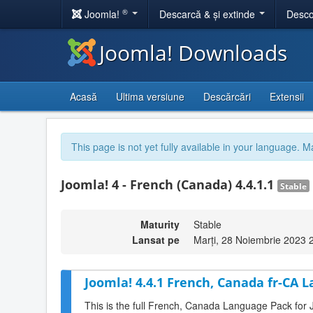
®
Joomla!
Descarcă & și extinde
Desco
Joomla! Downloads
Acasă
Ultima versiune
Descărcări
Extensii
This page is not yet fully available in your language. M
Joomla! 4 - French (Canada) 4.4.1.1
Stable
Maturity
Stable
Lansat pe
Marți, 28 Noiembrie 2023 
Joomla! 4.4.1 French, Canada fr-CA 
This is the full French, Canada Language Pack for 