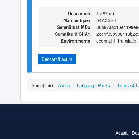
Descărcări
1,587 ori
Mărime fișier
547.35 kB
Semnătură MD5
86a67aac10e4198e6
Semnătură SHA1
2ee9f358986416b2c
Environments
Joomla! 4 Translation
Descarcă acum
Sunteți aici:
Acasă
/
Language Packs
/
Joomla 4 
Acasă
Des