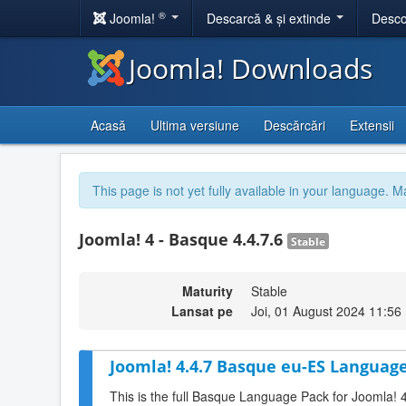
®
Joomla!
Descarcă & și extinde
Desco
Joomla! Downloads
Acasă
Ultima versiune
Descărcări
Extensii
This page is not yet fully available in your language. M
Joomla! 4 - Basque 4.4.7.6
Stable
Maturity
Stable
Lansat pe
Joi, 01 August 2024 11:56
Joomla! 4.4.7 Basque eu-ES Language
This is the full Basque Language Pack for Joomla! 