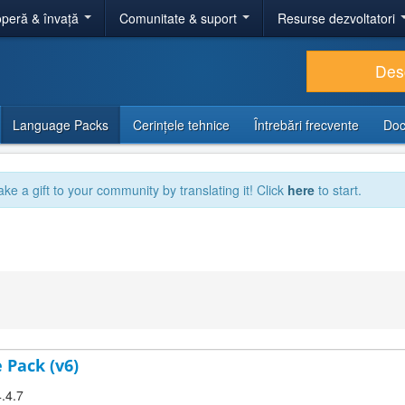
peră & învață
Comunitate & suport
Resurse dezvoltatori
Des
Language Packs
Cerințele tehnice
Întrebări frecvente
Doc
ake a gift to your community by translating it! Click
here
to start.
 Pack (v6)
4.4.7