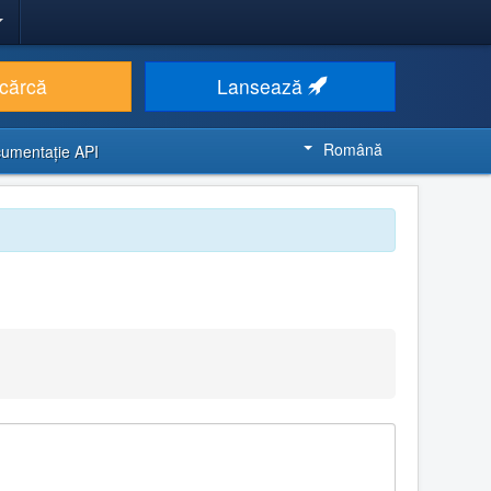
cărcă
Lansează
Română
umentaţie API