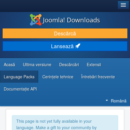
®
JOOMLA!
Joomla! Downloads
DESCARCĂ & ȘI EXTINDE
Descărcă
DESCOPERĂ & ÎNVAȚĂ
Lansează
COMUNITATE & SUPORT
RESURSE DEZVOLTATORI
Acasă
Ultima versiune
Descărcări
Extensii
Language Packs
Cerințele tehnice
Întrebări frecvente
Documentaţie API
Română
This page is not yet fully available in your
language. Make a gift to your community by