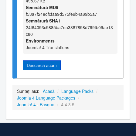
495.67 kB
Semnătură MD5
f53a7f24edfcfaa9d575fe9b4a69b5a7
Semnătură SHA1
24f64093c9885ba7ea3387898d799fb09ae13
c80
Environments
Joomla! 4 Translations
Descarcă acum
Sunteți aici:
Acasă
/
Language Packs
/
Joomla 4 Language Packages
/
Joomla! 4 - Basque
/
4.4.3.5