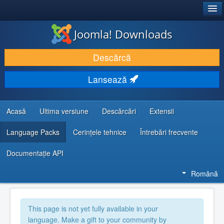
®
JOOMLA!
Joomla! Downloads
DESCARCĂ & ȘI EXTINDE
Descărcă
DESCOPERĂ & ÎNVAȚĂ
Lansează
COMUNITATE & SUPORT
RESURSE DEZVOLTATORI
Acasă
Ultima versiune
Descărcări
Extensii
Language Packs
Cerințele tehnice
Întrebări frecvente
Documentaţie API
Română
This page is not yet fully available in your
language. Make a gift to your community by