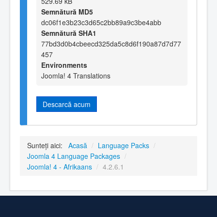
529.69 kB
Semnătură MD5
dc06f1e3b23c3d65c2bb89a9c3be4abb
Semnătură SHA1
77bd3d0b4cbeecd325da5c8d6f190a87d7d77
457
Environments
Joomla! 4 Translations
Descarcă acum
Sunteți aici:
Acasă
/
Language Packs
/
Joomla 4 Language Packages
/
Joomla! 4 - Afrikaans
/
4.2.6.1