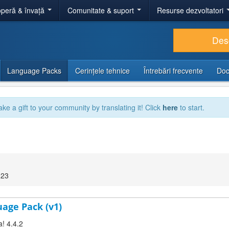
peră & învață
Comunitate & suport
Resurse dezvoltatori
Des
Language Packs
Cerințele tehnice
Întrebări frecvente
Doc
ake a gift to your community by translating it! Click
here
to start.
:23
uage Pack (v1)
a! 4.4.2