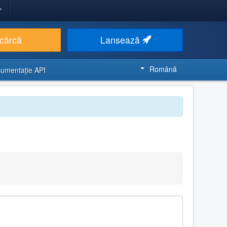
cărcă
Lansează
Română
umentaţie API