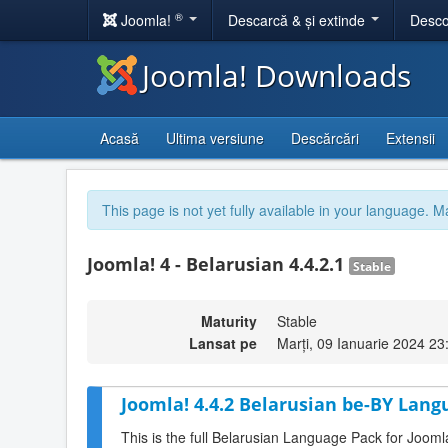
®
Joomla!
Descarcă & și extinde
Desco
Joomla! Downloads
Acasă
Ultima versiune
Descărcări
Extensii
This page is not yet fully available in your language. M
Joomla! 4 - Belarusian 4.4.2.1
Stable
Maturity
Stable
Lansat pe
Marți, 09 Ianuarie 2024 23
Joomla! 4.4.2 Belarusian be-BY Lang
This is the full Belarusian Language Pack for Jooml