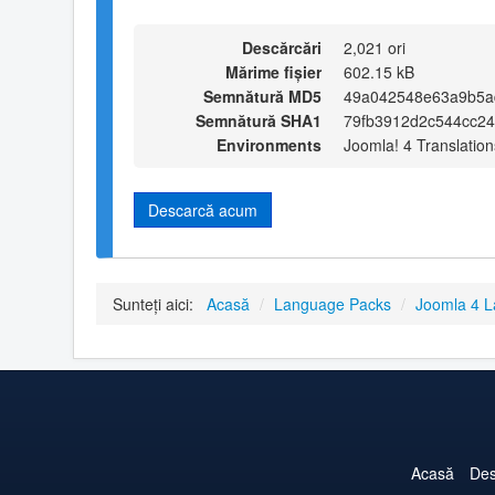
Descărcări
2,021 ori
Mărime fișier
602.15 kB
Semnătură MD5
49a042548e63a9b5a
Semnătură SHA1
79fb3912d2c544cc2
Environments
Joomla! 4 Translation
Descarcă acum
Sunteți aici:
Acasă
/
Language Packs
/
Joomla 4 
Acasă
Des