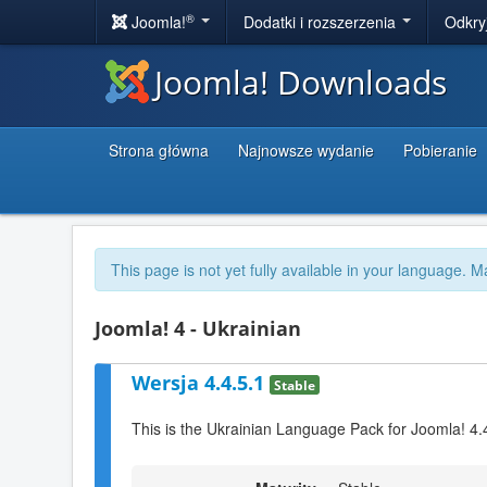
®
Joomla!
Dodatki i rozszerzenia
Odkry
Joomla! Downloads
Strona główna
Najnowsze wydanie
Pobieranie
This page is not yet fully available in your language. M
Joomla! 4 - Ukrainian
Wersja 4.4.5.1
Stable
This is the Ukrainian Language Pack for Joomla! 4.