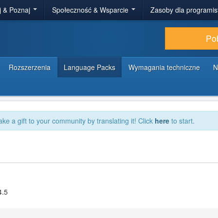
j & Poznaj
Społeczność & Wsparcie
Zasoby dla programi
Po
Rozszerzenia
Language Packs
Wymagania techniczne
N
ake a gift to your community by translating it! Click
here
to start.
4.5